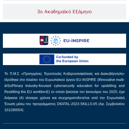
3ο Ακαδημαϊκό Εξάμηνο
Το Π.Μ.Σ. «Προηγμένες Τεχνολογίες Κυβερνοασφάλειας και Διακυβέρνηση»
ιδρύθηκε στο πλαίσιο του Ευρωπαϊκού έργου EU-iNSPIRE (INnovative multi-
diSciPlinary Industry-focused cybersecurity education for upskilling and
ReskIlling the EU workforcE) το οποίο ξεκίνησε τον Ιανουάριο του 2025, έχει
διάρκεια (4) τέσσερα χρόνια και συγχρηματοδοτείται από την Ευρωπαϊκή
Ένωση μέσω του προγράμματος DIGITAL-2023-SKILLS-05 (Αρ. Συμβολαίου
101190054).