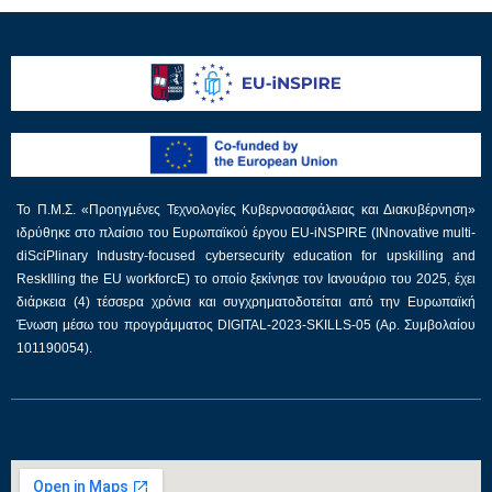
Το Π.Μ.Σ. «Προηγμένες Τεχνολογίες Κυβερνοασφάλειας και Διακυβέρνηση»
ιδρύθηκε στο πλαίσιο του Ευρωπαϊκού έργου EU-iNSPIRE (INnovative multi-
diSciPlinary Industry-focused cybersecurity education for upskilling and
ReskIlling the EU workforcE) το οποίο ξεκίνησε τον Ιανουάριο του 2025, έχει
διάρκεια (4) τέσσερα χρόνια και συγχρηματοδοτείται από την Ευρωπαϊκή
Ένωση μέσω του προγράμματος DIGITAL-2023-SKILLS-05 (Αρ. Συμβολαίου
101190054).